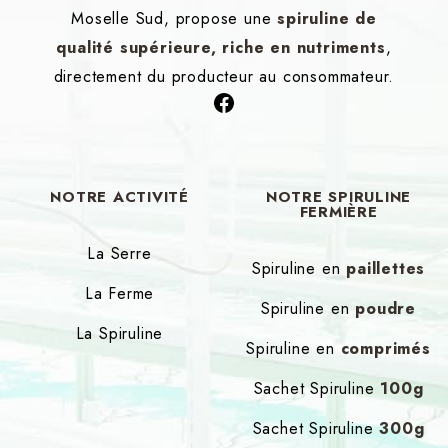
Moselle Sud, propose une
spiruline de
qualité supérieure, riche en nutriments
,
directement du producteur au consommateur.
F
a
c
e
NOTRE
ACTIVITÉ
NOTRE
SPIRULINE
b
FERMIÈRE
o
La Serre
o
Spiruline en
paillettes
k
La Ferme
Spiruline en
poudre
La Spiruline
Spiruline en
comprimés
Sachet Spiruline
100g
Sachet Spiruline
300g