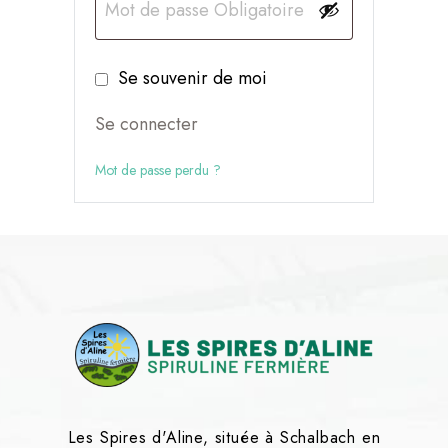
A
Se souvenir de moi
lt
Se connecter
e
r
Mot de passe perdu ?
n
a
ti
v
e
:
Les Spires d'Aline, située à Schalbach en