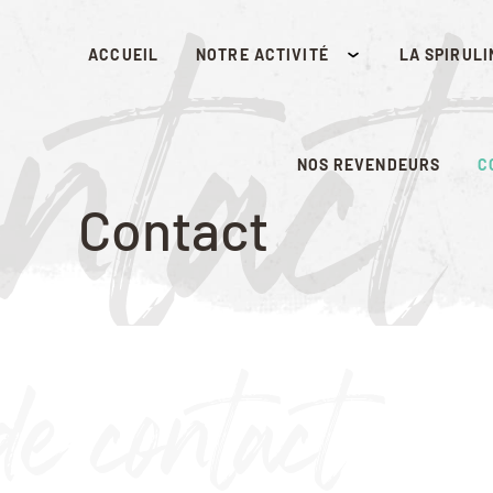
ontac
ACCUEIL
NOTRE ACTIVITÉ
LA SPIRULI
NOS REVENDEURS
C
Contact
de contact